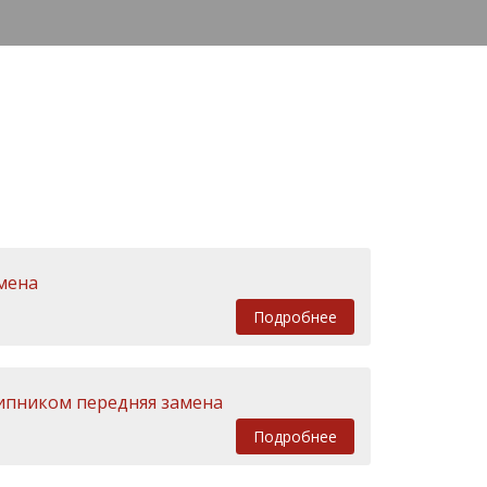
мена
Подробнее
шипником передняя замена
Подробнее