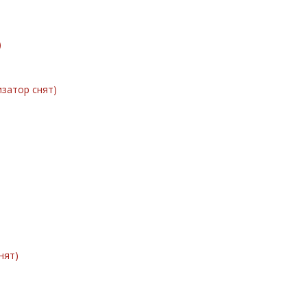
)
затор снят)
нят)