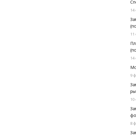
Сп
14
За
(п
11
Пл
(п
14
Мо
9 
За
ры
10
За
фо
8 
За