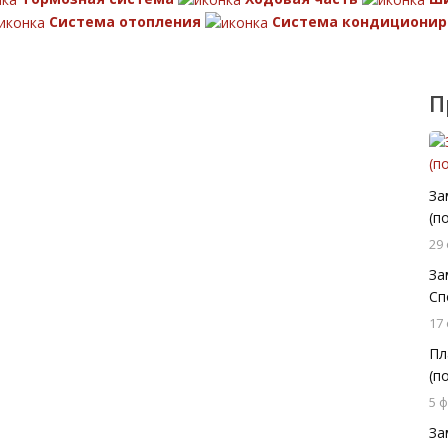
Система отопления
Система кондиционир
П
За
(п
29
За
Сп
17
Пл
(п
5 
За