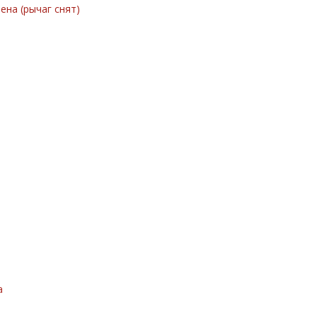
ена (рычаг снят)
а