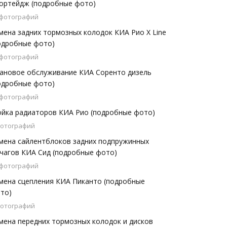
ортейдж (подробные фото)
 фотографий
мена задних тормозных колодок КИА Рио X Line
одробные фото)
 фотографий
ановое обслуживание КИА Соренто дизель
одробные фото)
 фотографий
йка радиаторов КИА Рио (подробные фото)
фотографий
мена сайлентблоков задних подпружинных
чагов КИА Сид (подробные фото)
 фотографий
мена сцепления КИА Пиканто (подробные
то)
фотографий
мена передних тормозных колодок и дисков