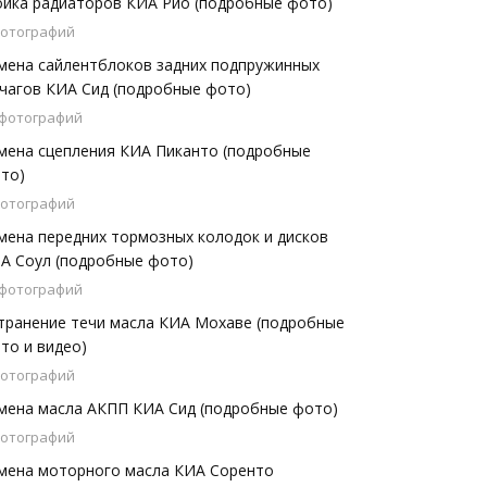
йка радиаторов КИА Рио (подробные фото)
фотографий
мена сайлентблоков задних подпружинных
чагов КИА Сид (подробные фото)
 фотографий
мена сцепления КИА Пиканто (подробные
то)
фотографий
мена передних тормозных колодок и дисков
А Соул (подробные фото)
 фотографий
транение течи масла КИА Мохаве (подробные
то и видео)
фотографий
мена масла АКПП КИА Сид (подробные фото)
фотографий
мена моторного масла КИА Соренто