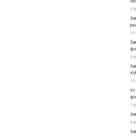
Мо
9 
За
ры
10
За
фо
8 
За
КИ
10
Ус
фо
7 
За
9 
За