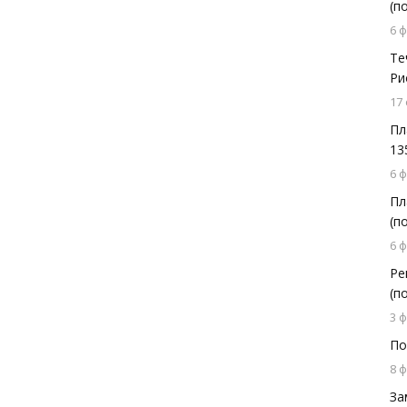
(п
6 
Те
Ри
17
Пл
13
6 
Пл
(п
6 
Ре
(п
3 
По
8 
За