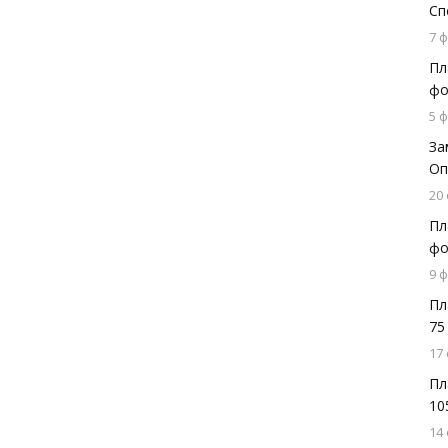
Сп
7 
Пл
фо
5 
За
Оп
20
Пл
фо
9 
Пл
75
17
Пл
10
14