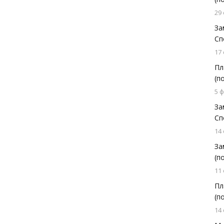
29
За
Сп
17
Пл
(п
5 
За
Сп
14
За
(п
11
Пл
(п
14