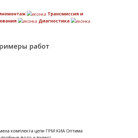
иномонтаж
Трансмиссия и
ования
Диагностика
римеры работ
мена комплекта цепи ГРМ КИА Оптима
одробные фото и видео)