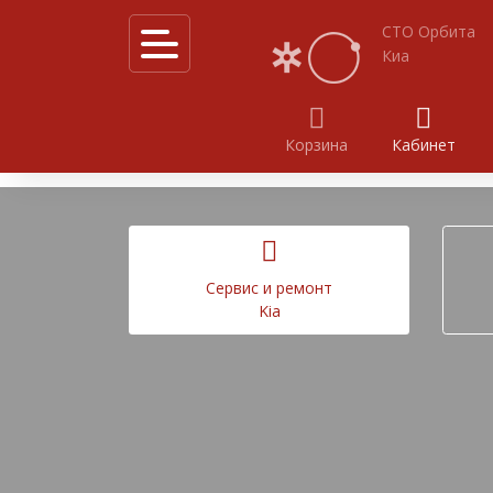
СТО Орбита
Киа
Корзина
Кабинет
Калькулятор услуг
Акции
Cервис и ремонт
Kia